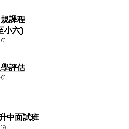
常規課程
至小六)
01
入學評估
01
3 升中面試班
-19