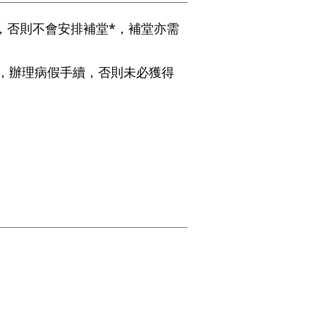
，否則不會安排補堂*，補堂亦需
絡，辦理病假手續，否則未必獲得