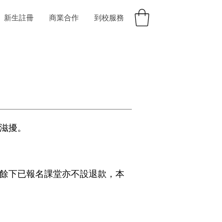
新生註冊
商業合作
到校服務
滋擾。
餘下已報名課堂亦不設退款，本